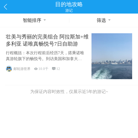
目的地攻略
游记
智能排序
筛选
壮美与秀丽的完美组合 阿拉斯加+维
多利亚 诺唯真畅悦号7日自助游
行程概括：本次行程前后经历7天，搭乘诺唯
真游轮旗下的畅悦号。到访美国和加拿大的4
个州/省：美国华盛顿州
邮轮游世界

10.0千

12
为保证内容时效性，仅展示近5年的游记~