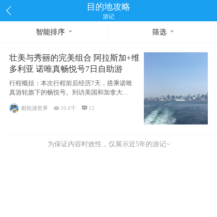
目的地攻略
游记
智能排序
筛选
壮美与秀丽的完美组合 阿拉斯加+维
多利亚 诺唯真畅悦号7日自助游
行程概括：本次行程前后经历7天，搭乘诺唯
真游轮旗下的畅悦号。到访美国和加拿大的4
个州/省：美国华盛顿州
邮轮游世界

10.0千

12
为保证内容时效性，仅展示近5年的游记~