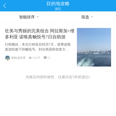
目的地攻略
游记
智能排序
筛选
壮美与秀丽的完美组合 阿拉斯加+维
多利亚 诺唯真畅悦号7日自助游
行程概括：本次行程前后经历7天，搭乘诺唯
真游轮旗下的畅悦号。到访美国和加拿大的4
个州/省：美国华盛顿州
邮轮游世界

10.0千

12
为保证内容时效性，仅展示近5年的游记~