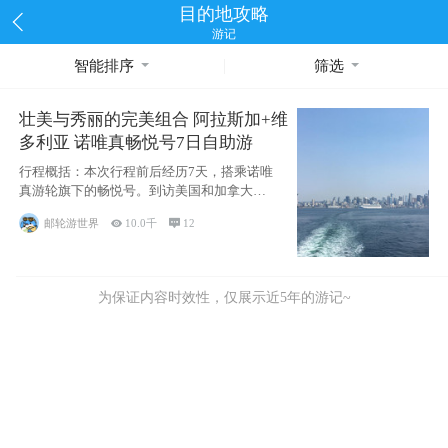
目的地攻略
游记
智能排序
筛选
壮美与秀丽的完美组合 阿拉斯加+维
多利亚 诺唯真畅悦号7日自助游
行程概括：本次行程前后经历7天，搭乘诺唯
真游轮旗下的畅悦号。到访美国和加拿大的4
个州/省：美国华盛顿州
邮轮游世界

10.0千

12
为保证内容时效性，仅展示近5年的游记~