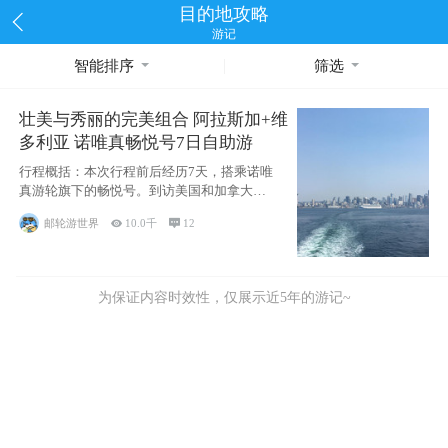
目的地攻略
游记
智能排序
筛选
壮美与秀丽的完美组合 阿拉斯加+维
多利亚 诺唯真畅悦号7日自助游
行程概括：本次行程前后经历7天，搭乘诺唯
真游轮旗下的畅悦号。到访美国和加拿大的4
个州/省：美国华盛顿州
邮轮游世界

10.0千

12
为保证内容时效性，仅展示近5年的游记~