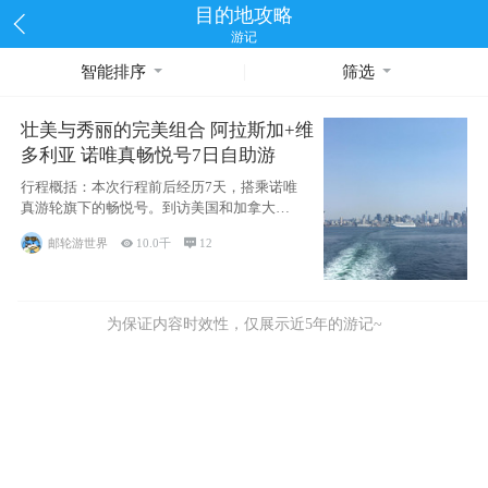
目的地攻略
游记
智能排序
筛选
壮美与秀丽的完美组合 阿拉斯加+维
多利亚 诺唯真畅悦号7日自助游
行程概括：本次行程前后经历7天，搭乘诺唯
真游轮旗下的畅悦号。到访美国和加拿大的4
个州/省：美国华盛顿州
邮轮游世界

10.0千

12
为保证内容时效性，仅展示近5年的游记~