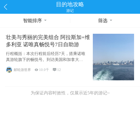
目的地攻略
游记
智能排序
筛选
壮美与秀丽的完美组合 阿拉斯加+维
多利亚 诺唯真畅悦号7日自助游
行程概括：本次行程前后经历7天，搭乘诺唯
真游轮旗下的畅悦号。到访美国和加拿大的4
个州/省：美国华盛顿州
邮轮游世界

10.0千

12
为保证内容时效性，仅展示近5年的游记~