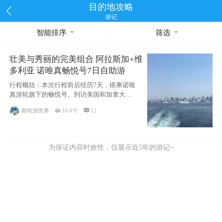
目的地攻略
游记
智能排序
筛选
壮美与秀丽的完美组合 阿拉斯加+维
多利亚 诺唯真畅悦号7日自助游
行程概括：本次行程前后经历7天，搭乘诺唯
真游轮旗下的畅悦号。到访美国和加拿大的4
个州/省：美国华盛顿州
邮轮游世界

10.0千

12
为保证内容时效性，仅展示近5年的游记~