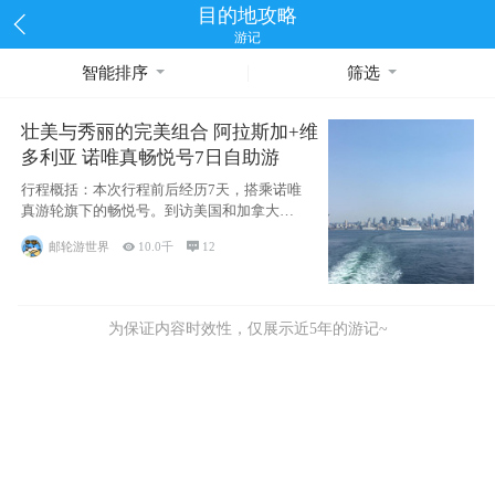
目的地攻略
游记
智能排序
筛选
壮美与秀丽的完美组合 阿拉斯加+维
多利亚 诺唯真畅悦号7日自助游
行程概括：本次行程前后经历7天，搭乘诺唯
真游轮旗下的畅悦号。到访美国和加拿大的4
个州/省：美国华盛顿州
邮轮游世界

10.0千

12
为保证内容时效性，仅展示近5年的游记~