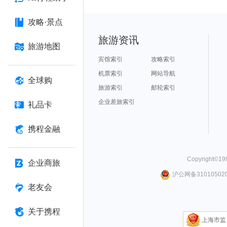
攻略·景点
旅游资讯
旅游地图
宾馆索引
攻略索引
机票索引
网站导航
全球购
旅游索引
邮轮索引
企业差旅索引
礼品卡
携程金融
Copyright©
19
企业商旅
沪公网备310105020
老友会
关于携程
上海市监