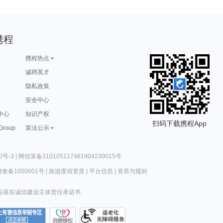
携程
携程热点
诚聘英才
隐私政策
安全中心
中心
知识产权
扫码下载携程App
 Group
算法公示
0号-3
|
网信算备310105117481904230015号
食备1050001号
|
旅游度假资质
|
平台信息
|
资质与规则
站落实诚信建设主体责任承诺书