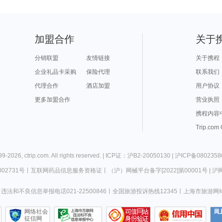
加盟合作
关于
分销联盟
友情链接
关于携程
企业礼品卡采购
保险代理
联系我们
代理合作
酒店加盟
用户协议
更多加盟合作
营业执照
携程内容
Trip.com
99-
2026
,
ctrip.com
. All rights reserved. |
ICP证：沪B2-20050130
|
沪ICP备0802358
02731号
丨
互联网药品信息服务资格证
丨
（沪）网械平台备字[2022]第00001号
|
沪网
违法和不良信息举报电话021-22500846
丨
全国旅游投诉热线12345
丨
上海市旅游网
网络社会
征信网