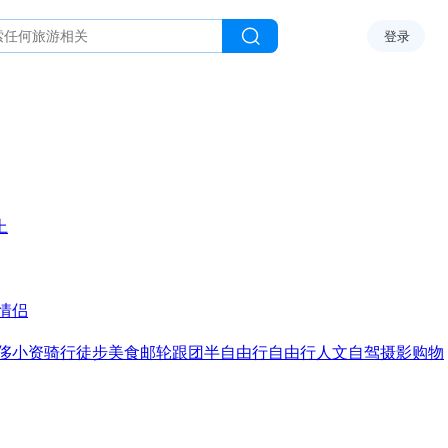
登录
上
情侣
侈
小资
骑行
徒步
美食
邮轮
跟团
半自由行
自由行
人文
自驾
摄影
购物