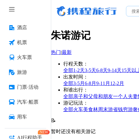
酒店
朱诺
游记
机票
热门
|
最新
火车票
行程天数
：
全部
1-2天
3-5天
6-8天
9-14天
15天以
旅游
出发时间
：
全部
3-5月
6-8月
9-11月
12-2月
门票·活动
和谁出行
：
全部
亲子
和父母
和朋友
一个人
夫妻
汽车·船票
游记玩法
：
全部
火车
美食林
周末游
省钱
穷游
奢
用车
📝
暂时还没有相关游记
NEW
AI行程助手