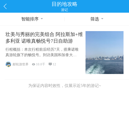
目的地攻略
游记
智能排序
筛选
壮美与秀丽的完美组合 阿拉斯加+维
多利亚 诺唯真畅悦号7日自助游
行程概括：本次行程前后经历7天，搭乘诺唯
真游轮旗下的畅悦号。到访美国和加拿大的4
个州/省：美国华盛顿州
邮轮游世界

10.0千

12
为保证内容时效性，仅展示近5年的游记~