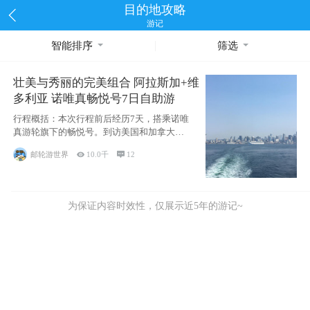
目的地攻略
游记
智能排序
筛选
壮美与秀丽的完美组合 阿拉斯加+维
多利亚 诺唯真畅悦号7日自助游
行程概括：本次行程前后经历7天，搭乘诺唯
真游轮旗下的畅悦号。到访美国和加拿大的4
个州/省：美国华盛顿州
邮轮游世界

10.0千

12
为保证内容时效性，仅展示近5年的游记~