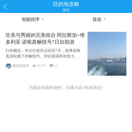
目的地攻略
游记
智能排序
筛选
壮美与秀丽的完美组合 阿拉斯加+维
多利亚 诺唯真畅悦号7日自助游
行程概括：本次行程前后经历7天，搭乘诺唯
真游轮旗下的畅悦号。到访美国和加拿大的4
个州/省：美国华盛顿州
邮轮游世界

10.0千

12
为保证内容时效性，仅展示近5年的游记~