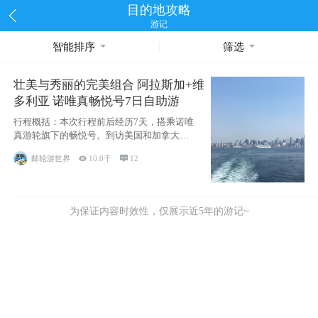
目的地攻略
游记
智能排序
筛选
壮美与秀丽的完美组合 阿拉斯加+维
多利亚 诺唯真畅悦号7日自助游
行程概括：本次行程前后经历7天，搭乘诺唯
真游轮旗下的畅悦号。到访美国和加拿大的4
个州/省：美国华盛顿州
邮轮游世界

10.0千

12
为保证内容时效性，仅展示近5年的游记~