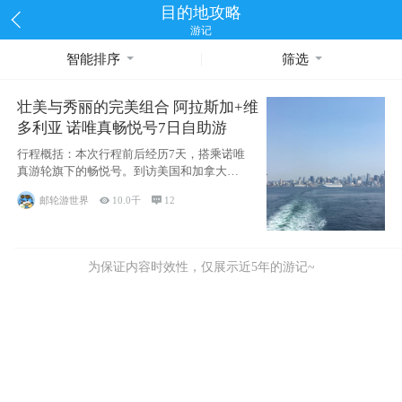
目的地攻略
游记
智能排序
筛选
壮美与秀丽的完美组合 阿拉斯加+维
多利亚 诺唯真畅悦号7日自助游
行程概括：本次行程前后经历7天，搭乘诺唯
真游轮旗下的畅悦号。到访美国和加拿大的4
个州/省：美国华盛顿州
邮轮游世界

10.0千

12
为保证内容时效性，仅展示近5年的游记~