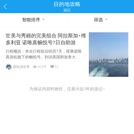
目的地攻略
游记
智能排序
筛选
壮美与秀丽的完美组合 阿拉斯加+维
多利亚 诺唯真畅悦号7日自助游
行程概括：本次行程前后经历7天，搭乘诺唯
真游轮旗下的畅悦号。到访美国和加拿大的4
个州/省：美国华盛顿州
邮轮游世界

10.0千

12
为保证内容时效性，仅展示近5年的游记~