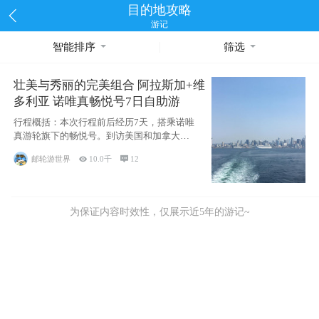
目的地攻略
游记
智能排序
筛选
壮美与秀丽的完美组合 阿拉斯加+维
多利亚 诺唯真畅悦号7日自助游
行程概括：本次行程前后经历7天，搭乘诺唯
真游轮旗下的畅悦号。到访美国和加拿大的4
个州/省：美国华盛顿州
邮轮游世界

10.0千

12
为保证内容时效性，仅展示近5年的游记~