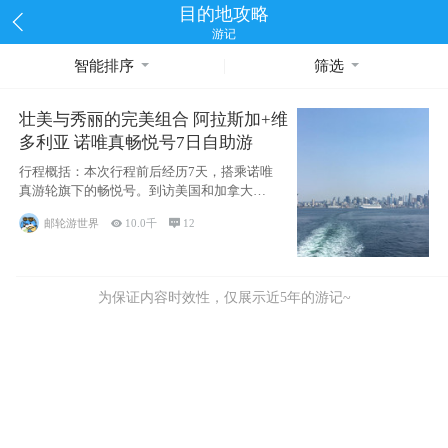
目的地攻略
游记
智能排序
筛选
壮美与秀丽的完美组合 阿拉斯加+维
多利亚 诺唯真畅悦号7日自助游
行程概括：本次行程前后经历7天，搭乘诺唯
真游轮旗下的畅悦号。到访美国和加拿大的4
个州/省：美国华盛顿州
邮轮游世界

10.0千

12
为保证内容时效性，仅展示近5年的游记~