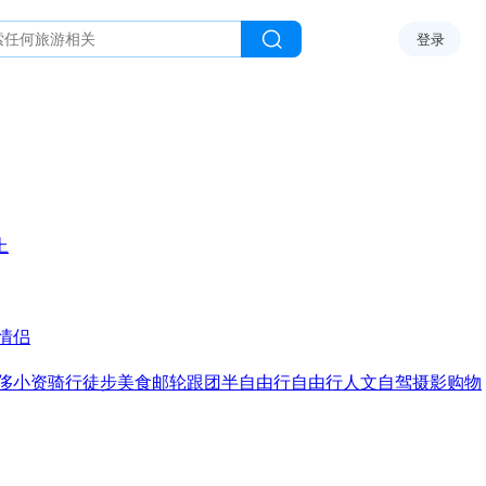
登录
上
情侣
侈
小资
骑行
徒步
美食
邮轮
跟团
半自由行
自由行
人文
自驾
摄影
购物