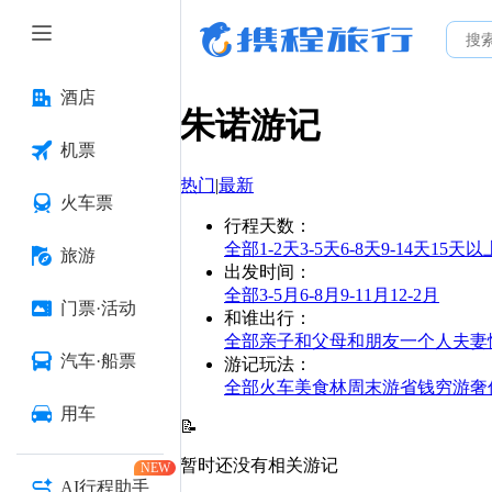
酒店
朱诺
游记
机票
热门
|
最新
火车票
行程天数
：
全部
1-2天
3-5天
6-8天
9-14天
15天以
旅游
出发时间
：
全部
3-5月
6-8月
9-11月
12-2月
门票·活动
和谁出行
：
全部
亲子
和父母
和朋友
一个人
夫妻
汽车·船票
游记玩法
：
全部
火车
美食林
周末游
省钱
穷游
奢
用车
📝
暂时还没有相关游记
NEW
AI行程助手