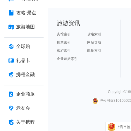
攻略·景点
旅游资讯
旅游地图
宾馆索引
攻略索引
机票索引
网站导航
全球购
旅游索引
邮轮索引
企业差旅索引
礼品卡
携程金融
Copyright©
19
企业商旅
沪公网备310105020
老友会
关于携程
上海市监