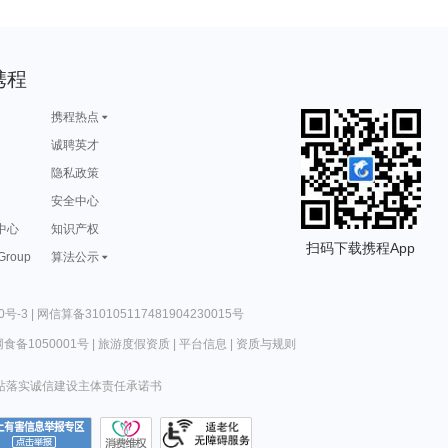
携程
携程热点
诚聘英才
隐私政策
安全中心
中心
知识产权
扫码下载携程App
 Group
算法公示
0号-3
|
网信算备310105117481904230015号
食备1050001号
|
旅游度假资质
|
平台信息
|
资质与规则
站落实诚信建设主体责任承诺书