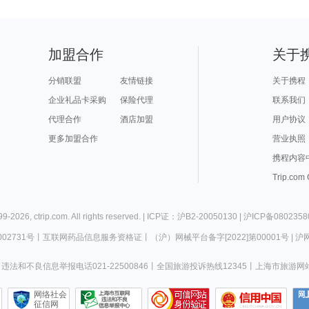
加盟合作
关于
分销联盟
友情链接
关于携程
企业礼品卡采购
保险代理
联系我们
代理合作
酒店加盟
用户协议
更多加盟合作
营业执照
携程内容
Trip.com
99-
2026
,
ctrip.com
. All rights reserved. |
ICP证：沪B2-20050130
|
沪ICP备0802358
02731号
丨
互联网药品信息服务资格证
丨
（沪）网械平台备字[2022]第00001号
|
沪网
违法和不良信息举报电话021-22500846
丨
全国旅游投诉热线12345
丨
上海市旅游网
网络社会
征信网