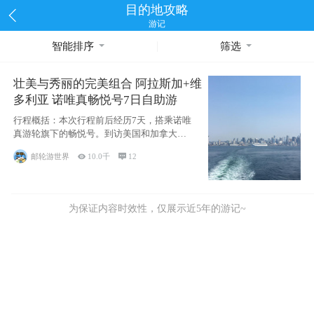
目的地攻略
游记
智能排序
筛选
壮美与秀丽的完美组合 阿拉斯加+维
多利亚 诺唯真畅悦号7日自助游
行程概括：本次行程前后经历7天，搭乘诺唯
真游轮旗下的畅悦号。到访美国和加拿大的4
个州/省：美国华盛顿州
邮轮游世界

10.0千

12
为保证内容时效性，仅展示近5年的游记~