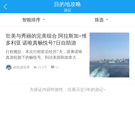
目的地攻略
游记
智能排序
筛选
壮美与秀丽的完美组合 阿拉斯加+维
多利亚 诺唯真畅悦号7日自助游
行程概括：本次行程前后经历7天，搭乘诺唯
真游轮旗下的畅悦号。到访美国和加拿大的4
个州/省：美国华盛顿州
邮轮游世界

10.0千

12
为保证内容时效性，仅展示近5年的游记~