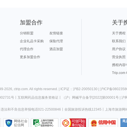
加盟合作
关于
分销联盟
友情链接
关于携程
企业礼品卡采购
保险代理
联系我们
代理合作
酒店加盟
用户协议
更多加盟合作
营业执照
携程内容
Trip.com
99-
2026
,
ctrip.com
. All rights reserved. |
ICP证：沪B2-20050130
|
沪ICP备0802358
02731号
丨
互联网药品信息服务资格证
丨
（沪）网械平台备字[2022]第00001号
|
沪网
违法和不良信息举报电话021-22500846
丨
全国旅游投诉热线12345
丨
上海市旅游网
网络社会
征信网