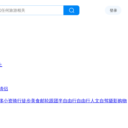
登录
上
情侣
侈
小资
骑行
徒步
美食
邮轮
跟团
半自由行
自由行
人文
自驾
摄影
购物