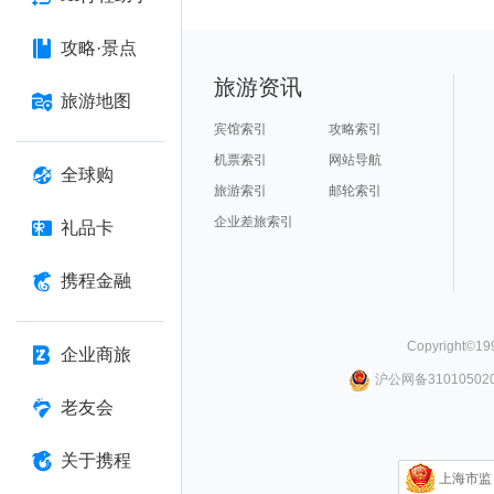
攻略·景点
旅游资讯
旅游地图
宾馆索引
攻略索引
机票索引
网站导航
全球购
旅游索引
邮轮索引
企业差旅索引
礼品卡
携程金融
Copyright©
19
企业商旅
沪公网备310105020
老友会
关于携程
上海市监