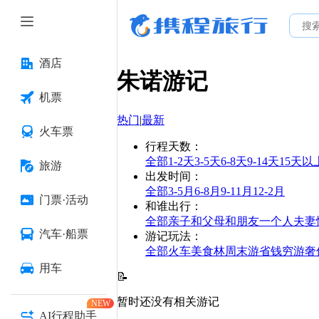
酒店
朱诺
游记
机票
热门
|
最新
火车票
行程天数
：
全部
1-2天
3-5天
6-8天
9-14天
15天以
旅游
出发时间
：
全部
3-5月
6-8月
9-11月
12-2月
门票·活动
和谁出行
：
全部
亲子
和父母
和朋友
一个人
夫妻
汽车·船票
游记玩法
：
全部
火车
美食林
周末游
省钱
穷游
奢
用车
📝
暂时还没有相关游记
NEW
AI行程助手