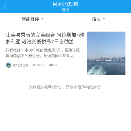
目的地攻略
游记
智能排序
筛选
壮美与秀丽的完美组合 阿拉斯加+维
多利亚 诺唯真畅悦号7日自助游
行程概括：本次行程前后经历7天，搭乘诺唯
真游轮旗下的畅悦号。到访美国和加拿大的4
个州/省：美国华盛顿州
邮轮游世界

10.0千

12
为保证内容时效性，仅展示近5年的游记~