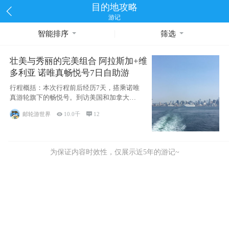
目的地攻略
游记
智能排序
筛选
壮美与秀丽的完美组合 阿拉斯加+维
多利亚 诺唯真畅悦号7日自助游
行程概括：本次行程前后经历7天，搭乘诺唯
真游轮旗下的畅悦号。到访美国和加拿大的4
个州/省：美国华盛顿州
邮轮游世界

10.0千

12
为保证内容时效性，仅展示近5年的游记~