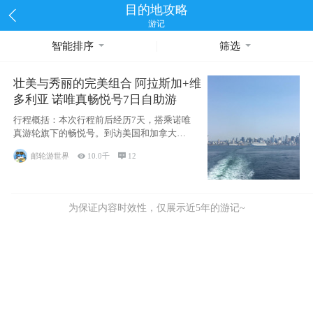
目的地攻略
游记
智能排序
筛选
壮美与秀丽的完美组合 阿拉斯加+维
多利亚 诺唯真畅悦号7日自助游
行程概括：本次行程前后经历7天，搭乘诺唯
真游轮旗下的畅悦号。到访美国和加拿大的4
个州/省：美国华盛顿州
邮轮游世界

10.0千

12
为保证内容时效性，仅展示近5年的游记~