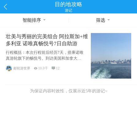
目的地攻略
游记
智能排序
筛选
壮美与秀丽的完美组合 阿拉斯加+维
多利亚 诺唯真畅悦号7日自助游
行程概括：本次行程前后经历7天，搭乘诺唯
真游轮旗下的畅悦号。到访美国和加拿大的4
个州/省：美国华盛顿州
邮轮游世界

10.0千

12
为保证内容时效性，仅展示近5年的游记~