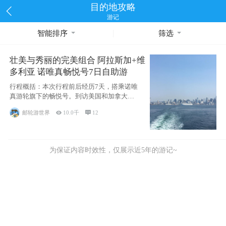
目的地攻略
游记
智能排序
筛选
壮美与秀丽的完美组合 阿拉斯加+维
多利亚 诺唯真畅悦号7日自助游
行程概括：本次行程前后经历7天，搭乘诺唯
真游轮旗下的畅悦号。到访美国和加拿大的4
个州/省：美国华盛顿州
邮轮游世界

10.0千

12
为保证内容时效性，仅展示近5年的游记~