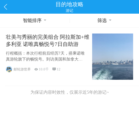
目的地攻略
游记
智能排序
筛选
壮美与秀丽的完美组合 阿拉斯加+维
多利亚 诺唯真畅悦号7日自助游
行程概括：本次行程前后经历7天，搭乘诺唯
真游轮旗下的畅悦号。到访美国和加拿大的4
个州/省：美国华盛顿州
邮轮游世界

10.0千

12
为保证内容时效性，仅展示近5年的游记~