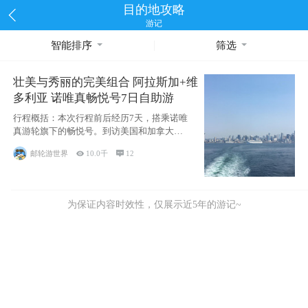
目的地攻略
游记
智能排序
筛选
壮美与秀丽的完美组合 阿拉斯加+维
多利亚 诺唯真畅悦号7日自助游
行程概括：本次行程前后经历7天，搭乘诺唯
真游轮旗下的畅悦号。到访美国和加拿大的4
个州/省：美国华盛顿州
邮轮游世界

10.0千

12
为保证内容时效性，仅展示近5年的游记~