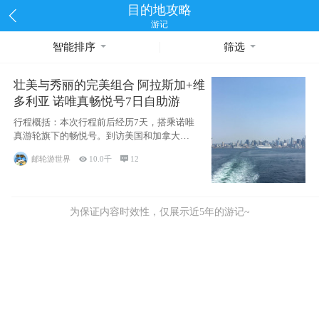
目的地攻略
游记
智能排序
筛选
壮美与秀丽的完美组合 阿拉斯加+维
多利亚 诺唯真畅悦号7日自助游
行程概括：本次行程前后经历7天，搭乘诺唯
真游轮旗下的畅悦号。到访美国和加拿大的4
个州/省：美国华盛顿州
邮轮游世界

10.0千

12
为保证内容时效性，仅展示近5年的游记~