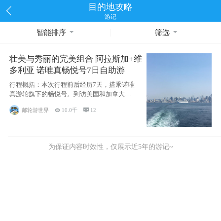
目的地攻略
游记
智能排序
筛选
壮美与秀丽的完美组合 阿拉斯加+维
多利亚 诺唯真畅悦号7日自助游
行程概括：本次行程前后经历7天，搭乘诺唯
真游轮旗下的畅悦号。到访美国和加拿大的4
个州/省：美国华盛顿州
邮轮游世界

10.0千

12
为保证内容时效性，仅展示近5年的游记~