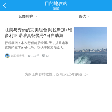
目的地攻略
游记
智能排序
筛选
壮美与秀丽的完美组合 阿拉斯加+维
多利亚 诺唯真畅悦号7日自助游
行程概括：本次行程前后经历7天，搭乘诺唯
真游轮旗下的畅悦号。到访美国和加拿大的4
个州/省：美国华盛顿州
邮轮游世界

10.0千

12
为保证内容时效性，仅展示近5年的游记~