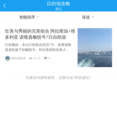
目的地攻略
游记
智能排序
筛选
壮美与秀丽的完美组合 阿拉斯加+维
多利亚 诺唯真畅悦号7日自助游
行程概括：本次行程前后经历7天，搭乘诺唯
真游轮旗下的畅悦号。到访美国和加拿大的4
个州/省：美国华盛顿州
邮轮游世界

10.0千

12
为保证内容时效性，仅展示近5年的游记~