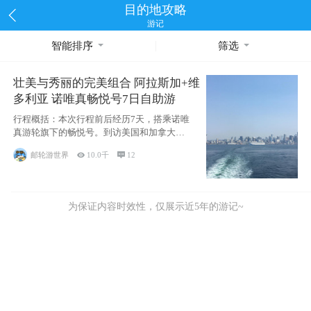
目的地攻略
游记
智能排序
筛选
壮美与秀丽的完美组合 阿拉斯加+维
多利亚 诺唯真畅悦号7日自助游
行程概括：本次行程前后经历7天，搭乘诺唯
真游轮旗下的畅悦号。到访美国和加拿大的4
个州/省：美国华盛顿州
邮轮游世界

10.0千

12
为保证内容时效性，仅展示近5年的游记~