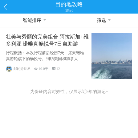
目的地攻略
游记
智能排序
筛选
壮美与秀丽的完美组合 阿拉斯加+维
多利亚 诺唯真畅悦号7日自助游
行程概括：本次行程前后经历7天，搭乘诺唯
真游轮旗下的畅悦号。到访美国和加拿大的4
个州/省：美国华盛顿州
邮轮游世界

10.0千

12
为保证内容时效性，仅展示近5年的游记~