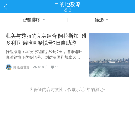
目的地攻略
游记
智能排序
筛选
壮美与秀丽的完美组合 阿拉斯加+维
多利亚 诺唯真畅悦号7日自助游
行程概括：本次行程前后经历7天，搭乘诺唯
真游轮旗下的畅悦号。到访美国和加拿大的4
个州/省：美国华盛顿州
邮轮游世界

10.0千

12
为保证内容时效性，仅展示近5年的游记~