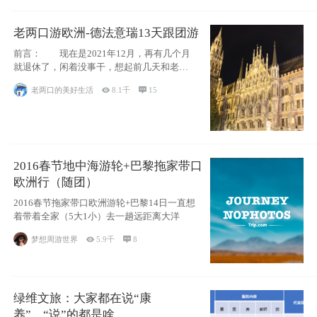
老两口游欧洲-德法意瑞13天跟团游
前言： 现在是2021年12月，再有几个月
就退休了，闲着没事干，想起前几天和老伴
聊
老两口的美好生活

8.1千

15
2016春节地中海游轮+巴黎拖家带口
欧洲行（随团）
2016春节拖家带口欧洲游轮+巴黎14日一直想
着带着全家（5大1小）去一趟远距离大洋
梦想周游世界

5.9千

8
绿维文旅：大家都在说“康
养”，“说”的都是啥