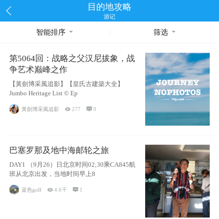
目的地攻略
游记
智能排序
筛选
第5064回：战略之父汉尼拔象，战
争艺术巅峰之作
【黃劍博采風追影】【皇氏古建築大全】
Jumbo Heritage List © Ep
黃劍博采風追影

277

0
巴塞罗那及地中海邮轮之旅
DAY1 （9月26）日北京时间02;30乘CA845航
班从北京出发，当地时间早上8
蓝色golf

4.6千

1