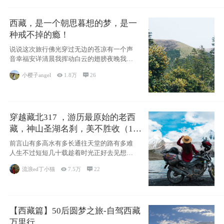
西藏，是一个朝思暮想的梦，是一
种戒不掉的瘾！
说说这次旅行佛光穿过无边的苍凉有一个声
音幸福安详清晨我挥动白云的翅膀夜晚我匍
匐在你的
小樱子angel

1.8万

26
穿越藏北317 ，游历最原始的老西
藏，神山圣湖名刹，美不胜收（11
天详细自驾攻略）
前言山有多高水有多长通往天堂的路有多难
人生不过短短几十载趁着时光正好去见想见
的人去看
流浪ed丁小猫

7.5万

22
【西藏篇】50后圆梦之旅-自驾西藏
万里行