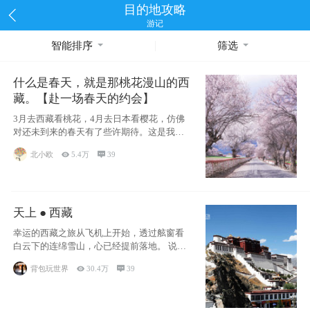
目的地攻略
游记
智能排序
筛选
什么是春天，就是那桃花漫山的西
藏。【赴一场春天的约会】
3月去西藏看桃花，4月去日本看樱花，仿佛
对还未到来的春天有了些许期待。这是我去
西藏前在备忘录里写下的话
北小欧

5.4万

39
天上 ● 西藏
幸运的西藏之旅从飞机上开始，透过舷窗看
白云下的连绵雪山，心已经提前落地。 说此
行幸运，
背包玩世界

30.4万

39