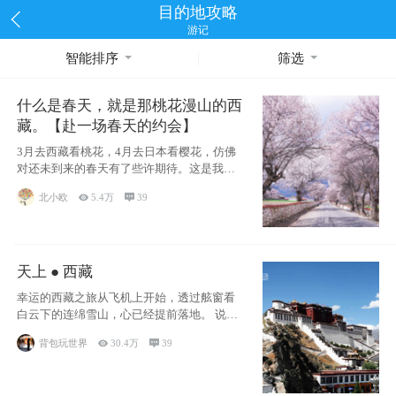
目的地攻略
游记
智能排序
筛选
什么是春天，就是那桃花漫山的西
藏。【赴一场春天的约会】
3月去西藏看桃花，4月去日本看樱花，仿佛
对还未到来的春天有了些许期待。这是我去
西藏前在备忘录里写下的话
北小欧

5.4万

39
天上 ● 西藏
幸运的西藏之旅从飞机上开始，透过舷窗看
白云下的连绵雪山，心已经提前落地。 说此
行幸运，
背包玩世界

30.4万

39