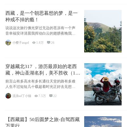
西藏，是一个朝思暮想的梦，是一
种戒不掉的瘾！
说说这次旅行佛光穿过无边的苍凉有一个声
音幸福安详清晨我挥动白云的翅膀夜晚我匍
匐在你的
小樱子angel

1.8万

26
穿越藏北317 ，游历最原始的老西
藏，神山圣湖名刹，美不胜收（11
天详细自驾攻略）
前言山有多高水有多长通往天堂的路有多难
人生不过短短几十载趁着时光正好去见想见
的人去看
流浪ed丁小猫

7.5万

22
【西藏篇】50后圆梦之旅-自驾西藏
万里行