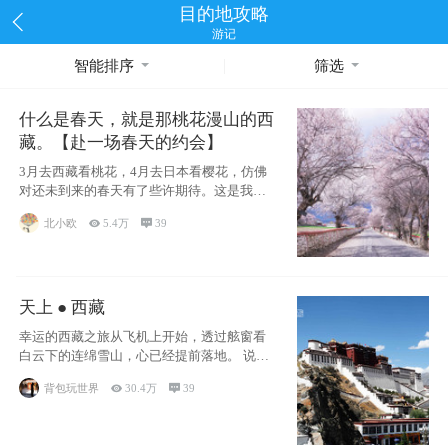
目的地攻略
游记
智能排序
筛选
什么是春天，就是那桃花漫山的西
藏。【赴一场春天的约会】
3月去西藏看桃花，4月去日本看樱花，仿佛
对还未到来的春天有了些许期待。这是我去
西藏前在备忘录里写下的话
北小欧

5.4万

39
天上 ● 西藏
幸运的西藏之旅从飞机上开始，透过舷窗看
白云下的连绵雪山，心已经提前落地。 说此
行幸运，
背包玩世界

30.4万

39