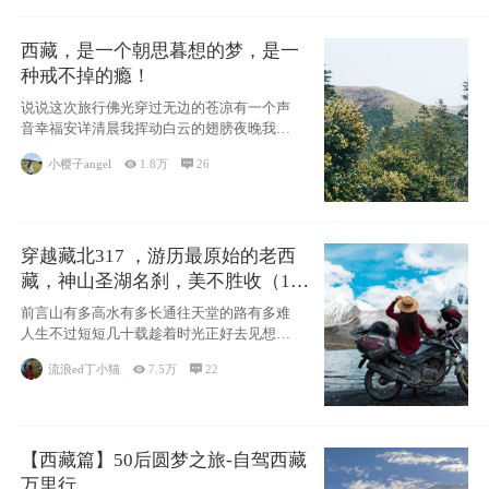
西藏，是一个朝思暮想的梦，是一
种戒不掉的瘾！
说说这次旅行佛光穿过无边的苍凉有一个声
音幸福安详清晨我挥动白云的翅膀夜晚我匍
匐在你的
小樱子angel

1.8万

26
穿越藏北317 ，游历最原始的老西
藏，神山圣湖名刹，美不胜收（11
天详细自驾攻略）
前言山有多高水有多长通往天堂的路有多难
人生不过短短几十载趁着时光正好去见想见
的人去看
流浪ed丁小猫

7.5万

22
【西藏篇】50后圆梦之旅-自驾西藏
万里行