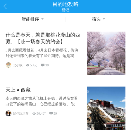
目的地攻略
游记
智能排序
筛选
什么是春天，就是那桃花漫山的西
藏。【赴一场春天的约会】
3月去西藏看桃花，4月去日本看樱花，仿佛
对还未到来的春天有了些许期待。这是我去
西藏前在备忘录里写下的话
北小欧

5.4万

39
天上 ● 西藏
幸运的西藏之旅从飞机上开始，透过舷窗看
白云下的连绵雪山，心已经提前落地。 说此
行幸运，
背包玩世界

30.4万

39