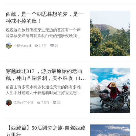
西藏，是一个朝思暮想的梦，是一
种戒不掉的瘾！
说说这次旅行佛光穿过无边的苍凉有一个声
音幸福安详清晨我挥动白云的翅膀夜晚我匍
匐在你的
小樱子angel

1.8万

26
穿越藏北317 ，游历最原始的老西
藏，神山圣湖名刹，美不胜收（11
天详细自驾攻略）
前言山有多高水有多长通往天堂的路有多难
人生不过短短几十载趁着时光正好去见想见
的人去看
流浪ed丁小猫

7.5万

22
【西藏篇】50后圆梦之旅-自驾西藏
万里行