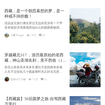
西藏，是一个朝思暮想的梦，是一
种戒不掉的瘾！
说说这次旅行佛光穿过无边的苍凉有一个声
音幸福安详清晨我挥动白云的翅膀夜晚我匍
匐在你的
小樱子angel

1.8万

26
穿越藏北317 ，游历最原始的老西
藏，神山圣湖名刹，美不胜收（11
天详细自驾攻略）
前言山有多高水有多长通往天堂的路有多难
人生不过短短几十载趁着时光正好去见想见
的人去看
流浪ed丁小猫

7.5万

22
【西藏篇】50后圆梦之旅-自驾西藏
万里行