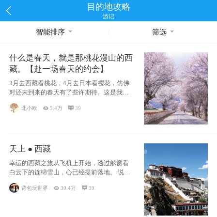
目的地攻略
游记
智能排序
筛选
什么是春天，就是那桃花漫山的西
藏。【赴一场春天的约会】
3月去西藏看桃花，4月去日本看樱花，仿佛
对还未到来的春天有了些许期待。这是我去
西藏前在备忘录里写下的话
北小欧

5.4万

39
天上 ● 西藏
幸运的西藏之旅从飞机上开始，透过舷窗看
白云下的连绵雪山，心已经提前落地。 说此
行幸运，
背包玩世界

30.4万

39