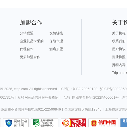
加盟合作
关于
分销联盟
友情链接
关于携程
企业礼品卡采购
保险代理
联系我们
代理合作
酒店加盟
用户协议
更多加盟合作
营业执照
携程内容
Trip.com
99-
2026
,
ctrip.com
. All rights reserved. |
ICP证：沪B2-20050130
|
沪ICP备0802358
02731号
丨
互联网药品信息服务资格证
丨
（沪）网械平台备字[2022]第00001号
|
沪网
违法和不良信息举报电话021-22500846
丨
全国旅游投诉热线12345
丨
上海市旅游网
网络社会
征信网