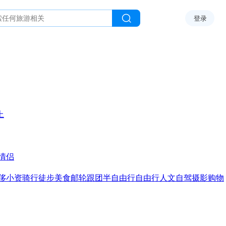
登录
上
情侣
侈
小资
骑行
徒步
美食
邮轮
跟团
半自由行
自由行
人文
自驾
摄影
购物