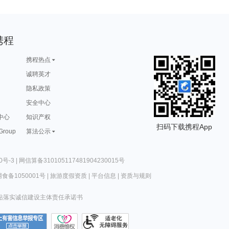
携程
携程热点
诚聘英才
隐私政策
安全中心
中心
知识产权
扫码下载携程App
 Group
算法公示
0号-3
|
网信算备310105117481904230015号
食备1050001号
|
旅游度假资质
|
平台信息
|
资质与规则
站落实诚信建设主体责任承诺书