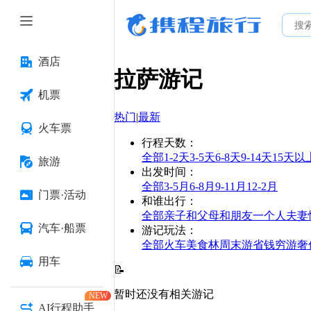
酒店
拉萨
游记
机票
热门
|
最新
火车票
行程天数
：
全部
1-2天
3-5天
6-8天
9-14天
15天以
旅游
出发时间
：
全部
3-5月
6-8月
9-11月
12-2月
门票·活动
和谁出行
：
全部
亲子
和父母
和朋友
一个人
夫妻
汽车·船票
游记玩法
：
全部
火车
美食林
周末游
省钱
穷游
奢
用车
📝
暂时还没有相关游记
NEW
AI行程助手