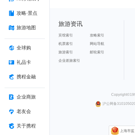
攻略·景点
旅游资讯
旅游地图
宾馆索引
攻略索引
机票索引
网站导航
全球购
旅游索引
邮轮索引
企业差旅索引
礼品卡
携程金融
Copyright©
19
企业商旅
沪公网备310105020
老友会
关于携程
上海市监