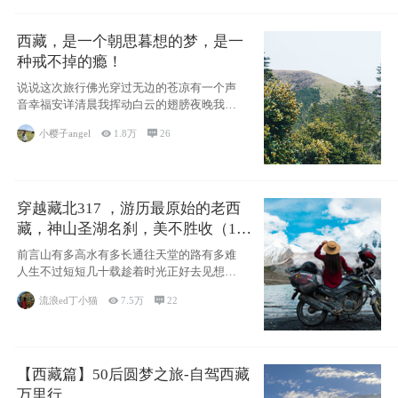
西藏，是一个朝思暮想的梦，是一
种戒不掉的瘾！
说说这次旅行佛光穿过无边的苍凉有一个声
音幸福安详清晨我挥动白云的翅膀夜晚我匍
匐在你的
小樱子angel

1.8万

26
穿越藏北317 ，游历最原始的老西
藏，神山圣湖名刹，美不胜收（11
天详细自驾攻略）
前言山有多高水有多长通往天堂的路有多难
人生不过短短几十载趁着时光正好去见想见
的人去看
流浪ed丁小猫

7.5万

22
【西藏篇】50后圆梦之旅-自驾西藏
万里行