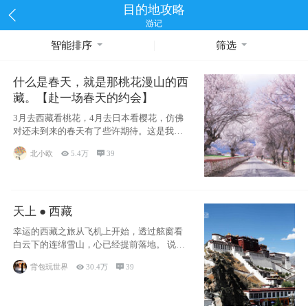
目的地攻略
游记
智能排序
筛选
什么是春天，就是那桃花漫山的西
藏。【赴一场春天的约会】
3月去西藏看桃花，4月去日本看樱花，仿佛
对还未到来的春天有了些许期待。这是我去
西藏前在备忘录里写下的话
北小欧

5.4万

39
天上 ● 西藏
幸运的西藏之旅从飞机上开始，透过舷窗看
白云下的连绵雪山，心已经提前落地。 说此
行幸运，
背包玩世界

30.4万

39