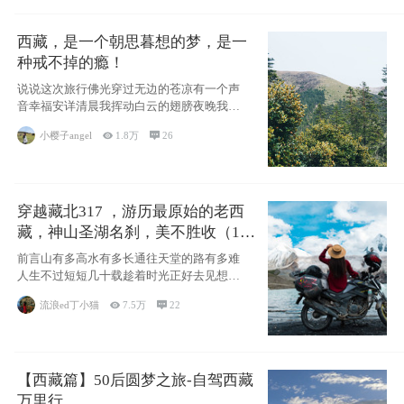
西藏，是一个朝思暮想的梦，是一
种戒不掉的瘾！
说说这次旅行佛光穿过无边的苍凉有一个声
音幸福安详清晨我挥动白云的翅膀夜晚我匍
匐在你的
小樱子angel

1.8万

26
穿越藏北317 ，游历最原始的老西
藏，神山圣湖名刹，美不胜收（11
天详细自驾攻略）
前言山有多高水有多长通往天堂的路有多难
人生不过短短几十载趁着时光正好去见想见
的人去看
流浪ed丁小猫

7.5万

22
【西藏篇】50后圆梦之旅-自驾西藏
万里行