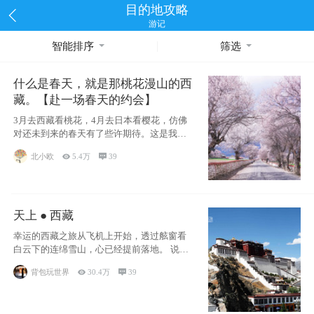
目的地攻略
游记
智能排序
筛选
什么是春天，就是那桃花漫山的西
藏。【赴一场春天的约会】
3月去西藏看桃花，4月去日本看樱花，仿佛
对还未到来的春天有了些许期待。这是我去
西藏前在备忘录里写下的话
北小欧

5.4万

39
天上 ● 西藏
幸运的西藏之旅从飞机上开始，透过舷窗看
白云下的连绵雪山，心已经提前落地。 说此
行幸运，
背包玩世界

30.4万

39