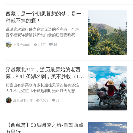
西藏，是一个朝思暮想的梦，是一
种戒不掉的瘾！
说说这次旅行佛光穿过无边的苍凉有一个声
音幸福安详清晨我挥动白云的翅膀夜晚我匍
匐在你的
小樱子angel

1.8万

26
穿越藏北317 ，游历最原始的老西
藏，神山圣湖名刹，美不胜收（11
天详细自驾攻略）
前言山有多高水有多长通往天堂的路有多难
人生不过短短几十载趁着时光正好去见想见
的人去看
流浪ed丁小猫

7.5万

22
【西藏篇】50后圆梦之旅-自驾西藏
万里行