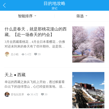
目的地攻略
游记
智能排序
筛选
什么是春天，就是那桃花漫山的西
藏。【赴一场春天的约会】
3月去西藏看桃花，4月去日本看樱花，仿佛
对还未到来的春天有了些许期待。这是我去
西藏前在备忘录里写下的话
北小欧

5.4万

39
天上 ● 西藏
幸运的西藏之旅从飞机上开始，透过舷窗看
白云下的连绵雪山，心已经提前落地。 说此
行幸运，
背包玩世界

30.4万

39