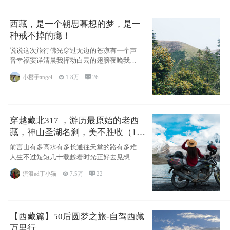
西藏，是一个朝思暮想的梦，是一
种戒不掉的瘾！
说说这次旅行佛光穿过无边的苍凉有一个声
音幸福安详清晨我挥动白云的翅膀夜晚我匍
匐在你的
小樱子angel

1.8万

26
穿越藏北317 ，游历最原始的老西
藏，神山圣湖名刹，美不胜收（11
天详细自驾攻略）
前言山有多高水有多长通往天堂的路有多难
人生不过短短几十载趁着时光正好去见想见
的人去看
流浪ed丁小猫

7.5万

22
【西藏篇】50后圆梦之旅-自驾西藏
万里行