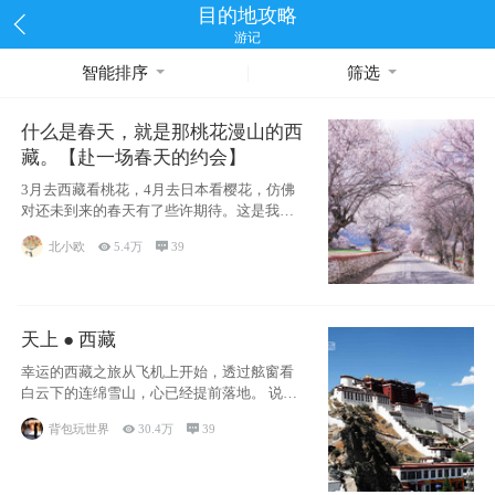
目的地攻略
游记
智能排序
筛选
什么是春天，就是那桃花漫山的西
藏。【赴一场春天的约会】
3月去西藏看桃花，4月去日本看樱花，仿佛
对还未到来的春天有了些许期待。这是我去
西藏前在备忘录里写下的话
北小欧

5.4万

39
天上 ● 西藏
幸运的西藏之旅从飞机上开始，透过舷窗看
白云下的连绵雪山，心已经提前落地。 说此
行幸运，
背包玩世界

30.4万

39