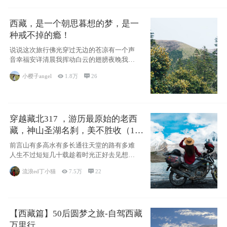
西藏，是一个朝思暮想的梦，是一
种戒不掉的瘾！
说说这次旅行佛光穿过无边的苍凉有一个声
音幸福安详清晨我挥动白云的翅膀夜晚我匍
匐在你的
小樱子angel

1.8万

26
穿越藏北317 ，游历最原始的老西
藏，神山圣湖名刹，美不胜收（11
天详细自驾攻略）
前言山有多高水有多长通往天堂的路有多难
人生不过短短几十载趁着时光正好去见想见
的人去看
流浪ed丁小猫

7.5万

22
【西藏篇】50后圆梦之旅-自驾西藏
万里行