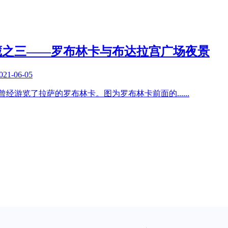
西藏之三——罗布林卡与布达拉宫广场夜景
021-06-05
间，曾经游览了拉萨的罗布林卡。图为罗布林卡前面的
......