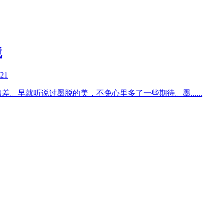
境
-21
出差。早就听说过墨脱的美，不免心里多了一些期待。墨
......