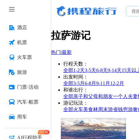
酒店
拉萨
游记
机票
热门
|
最新
火车票
行程天数
：
全部
1-2天
3-5天
6-8天
9-14天
15天以
旅游
出发时间
：
全部
3-5月
6-8月
9-11月
12-2月
门票·活动
和谁出行
：
全部
亲子
和父母
和朋友
一个人
夫妻
汽车·船票
游记玩法
：
全部
火车
美食林
周末游
省钱
穷游
奢
用车
NEW
AI行程助手