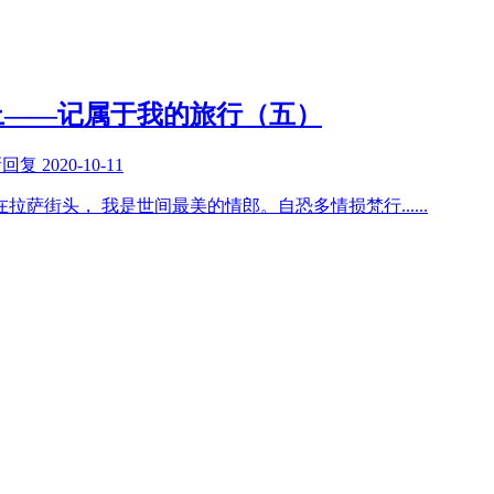
上——记属于我的旅行（五）
新回复
2020-10-11
在拉萨街头， 我是世间最美的情郎。自恐多情损梵行
......