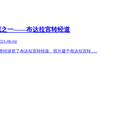
西藏之一——布达拉宫转经道
021-06-04
间，曾经游览了布达拉宫转经道。照片摄于布达拉宫转
......