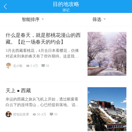
目的地攻略
游记
智能排序
筛选
什么是春天，就是那桃花漫山的西
藏。【赴一场春天的约会】
3月去西藏看桃花，4月去日本看樱花，仿佛
对还未到来的春天有了些许期待。这是我去
西藏前在备忘录里写下的话
北小欧

5.4万

39
天上 ● 西藏
幸运的西藏之旅从飞机上开始，透过舷窗看
白云下的连绵雪山，心已经提前落地。 说此
行幸运，
背包玩世界

30.4万

39