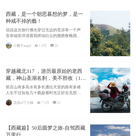
西藏，是一个朝思暮想的梦，是一
种戒不掉的瘾！
说说这次旅行佛光穿过无边的苍凉有一个声
音幸福安详清晨我挥动白云的翅膀夜晚我匍
匐在你的
小樱子angel

1.8万

26
穿越藏北317 ，游历最原始的老西
藏，神山圣湖名刹，美不胜收（11
天详细自驾攻略）
前言山有多高水有多长通往天堂的路有多难
人生不过短短几十载趁着时光正好去见想见
的人去看
流浪ed丁小猫

7.5万

22
【西藏篇】50后圆梦之旅-自驾西藏
万里行